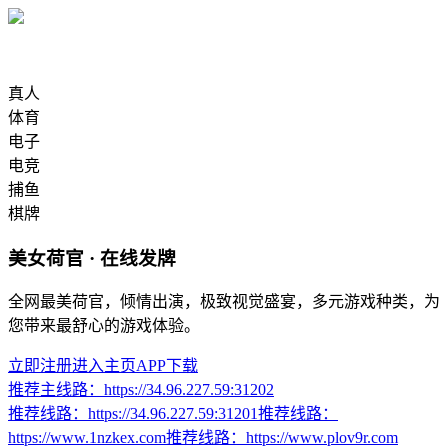
真人
体育
电子
电竞
捕鱼
棋牌
美女荷官 · 在线发牌
全网最美荷官，倾情出演，极致视觉盛宴，多元游戏种类，为
您带来最舒心的游戏体验。
立即注册
进入主页
APP下载
推荐主线路：
https://34.96.227.59:31202
推荐线路：
https://34.96.227.59:31201
推荐线路：
https://www.1nzkex.com
推荐线路：
https://www.plov9r.com