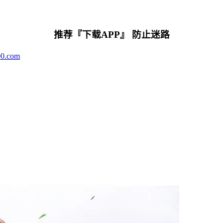
推荐『下载APP』 防止迷路
00.com