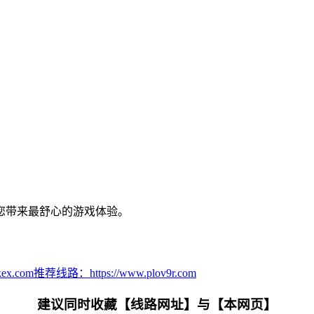
您带来最舒心的游戏体验。
kex.com
推荐线路：
https://www.plov9r.com
建议同时收藏【线路网址】与【本网页】