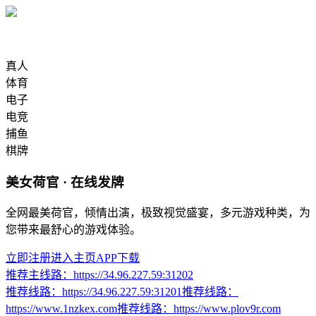
真人
体育
电子
电竞
捕鱼
棋牌
美女荷官 · 在线发牌
全网最美荷官，倾情出演，极致视觉盛宴，多元游戏种类，为
您带来最舒心的游戏体验。
立即注册
进入主页
APP下载
推荐主线路：
https://34.96.227.59:31202
推荐线路：
https://34.96.227.59:31201
推荐线路：
https://www.1nzkex.com
推荐线路：
https://www.plov9r.com