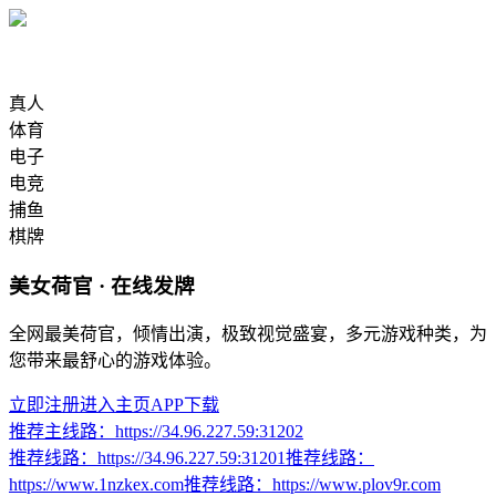
真人
体育
电子
电竞
捕鱼
棋牌
美女荷官 · 在线发牌
全网最美荷官，倾情出演，极致视觉盛宴，多元游戏种类，为
您带来最舒心的游戏体验。
立即注册
进入主页
APP下载
推荐主线路：
https://34.96.227.59:31202
推荐线路：
https://34.96.227.59:31201
推荐线路：
https://www.1nzkex.com
推荐线路：
https://www.plov9r.com