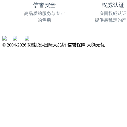
© 2004-
2026
K8凯发-国际大品牌 信誉保障 大额无忧