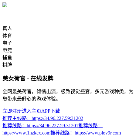
真人
体育
电子
电竞
捕鱼
棋牌
美女荷官 · 在线发牌
全网最美荷官，倾情出演，极致视觉盛宴，多元游戏种类，为
您带来最舒心的游戏体验。
立即注册
进入主页
APP下载
推荐主线路：
https://34.96.227.59:31202
推荐线路：
https://34.96.227.59:31201
推荐线路：
https://www.1nzkex.com
推荐线路：
https://www.plov9r.com